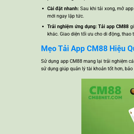
Cài đặt nhanh:
Sau khi tải xong, mở app
mới ngay lập tức.
Trải nghiệm ứng dụng:
Tải app CM88
g
khác. Giao diện tối ưu cho di động, thao
Mẹo Tải App CM88 Hiệu Q
Sử dụng app CM88 mang lại trải nghiệm cá c
sử dụng giúp quản lý tài khoản tốt hơn, bảo