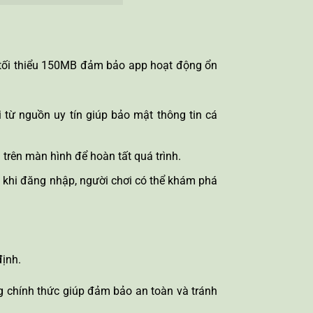
ống tối thiểu 150MB đảm bảo app hoạt động ổn
i từ nguồn uy tín giúp bảo mật thông tin cá
trên màn hình để hoàn tất quá trình.
 khi đăng nhập, người chơi có thể khám phá
định.
ng chính thức giúp đảm bảo an toàn và tránh