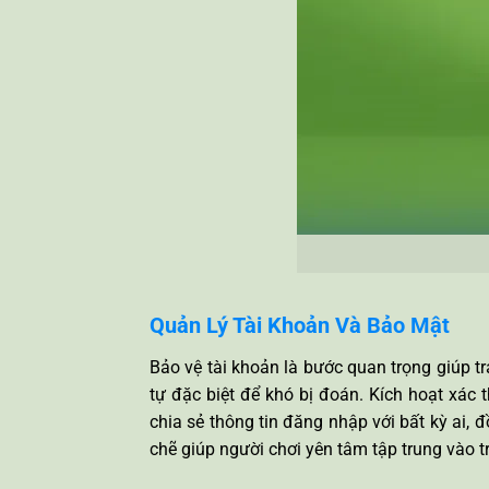
Quản Lý Tài Khoản Và Bảo Mật
Bảo vệ tài khoản là bước quan trọng giúp t
tự đặc biệt để khó bị đoán. Kích hoạt xác 
chia sẻ thông tin đăng nhập với bất kỳ ai, 
chẽ giúp người chơi yên tâm tập trung vào t