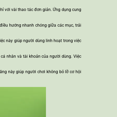
chỉ với vài thao tác đơn giản. Ứng dụng cung
 điều hướng nhanh chóng giữa các mục, trải
iệc này giúp người dùng linh hoạt trong việc
 cá nhân và tài khoản của người dùng. Việc
ăng này giúp người chơi không bỏ lỡ cơ hội