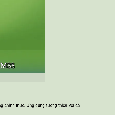
ông chính thức. Ứng dụng tương thích với cả