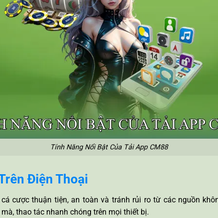
Tính Năng Nổi Bật Của Tải App CM88
rên Điện Thoại
 cá cược thuận tiện, an toàn và tránh rủi ro từ các nguồn kh
mà, thao tác nhanh chóng trên mọi thiết bị.