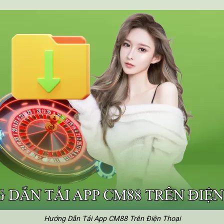
Hướng Dẫn Tải App CM88 Trên Điện Thoại