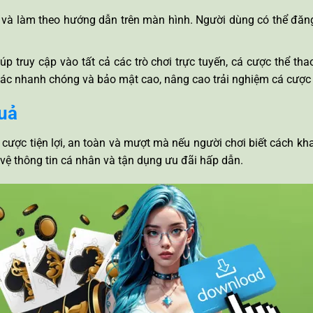
 và làm theo hướng dẫn trên màn hình. Người dùng có thể đăng
iúp truy cập vào tất cả các trò chơi trực tuyến, cá cược thể tha
 tác nhanh chóng và bảo mật cao, nâng cao trải nghiệm cá cược 
uả
ược tiện lợi, an toàn và mượt mà nếu người chơi biết cách khai
 vệ thông tin cá nhân và tận dụng ưu đãi hấp dẫn.