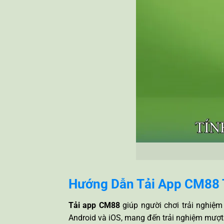
Hướng Dẫn Tải App CM88 T
Tải app CM88
giúp người chơi trải nghiệm
Android và iOS, mang đến trải nghiệm mượt 