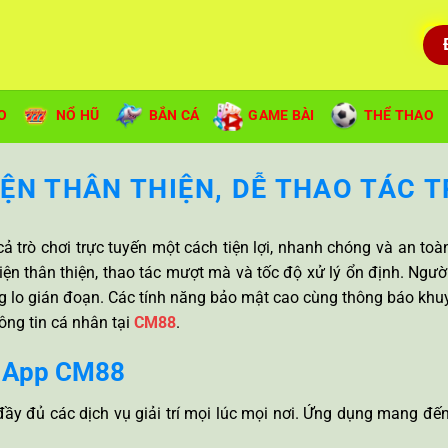
GAME BÀI
O
NỔ HŨ
BẮN CÁ
THỂ THAO
IỆN THÂN THIỆN, DỄ THAO TÁC 
cả trò chơi trực tuyến một cách tiện lợi, nhanh chóng và an toà
ện thân thiện, thao tác mượt mà và tốc độ xử lý ổn định. Người
ng lo gián đoạn. Các tính năng bảo mật cao cùng thông báo khuy
ông tin cá nhân tại
CM88
.
i App CM88
ầy đủ các dịch vụ giải trí mọi lúc mọi nơi. Ứng dụng mang đến nh