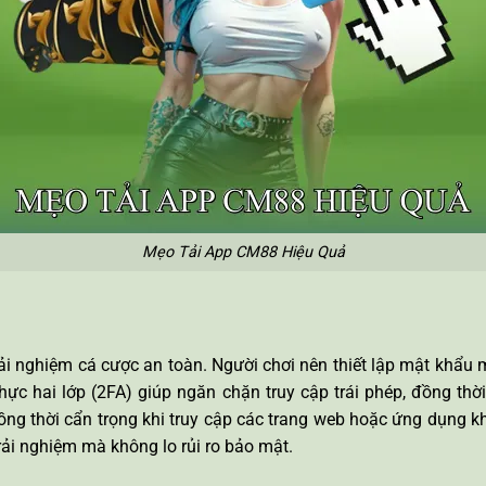
Mẹo Tải App CM88 Hiệu Quả
rải nghiệm cá cược an toàn. Người chơi nên thiết lập mật khẩu 
thực hai lớp (2FA) giúp ngăn chặn truy cập trái phép, đồng thờ
đồng thời cẩn trọng khi truy cập các trang web hoặc ứng dụng k
rải nghiệm mà không lo rủi ro bảo mật.