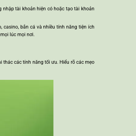
 nhập tài khoản hiện có hoặc tạo tài khoản
o, casino, bắn cá và nhiều tính năng tiện ích
mọi lúc mọi nơi.
 thác các tính năng tối ưu. Hiểu rõ các mẹo