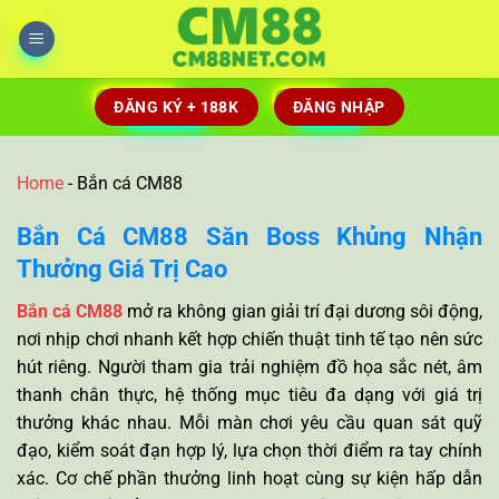
Bỏ
qua
nội
dung
ĐĂNG KÝ + 188K
ĐĂNG NHẬP
Home
-
Bắn cá CM88
Bắn Cá CM88 Săn Boss Khủng Nhận
Thưởng Giá Trị Cao
Bắn cá CM88
mở ra không gian giải trí đại dương sôi động,
nơi nhịp chơi nhanh kết hợp chiến thuật tinh tế tạo nên sức
hút riêng. Người tham gia trải nghiệm đồ họa sắc nét, âm
thanh chân thực, hệ thống mục tiêu đa dạng với giá trị
thưởng khác nhau. Mỗi màn chơi yêu cầu quan sát quỹ
đạo, kiểm soát đạn hợp lý, lựa chọn thời điểm ra tay chính
xác. Cơ chế phần thưởng linh hoạt cùng sự kiện hấp dẫn