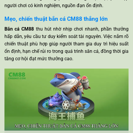
người chơi có kinh nghiệm, nguồn đạn ổn định.
Mẹo, chiến thuật bắn cá CM88 thắng lớn
Bắn cá CM88
thu hút nhờ nhịp chơi nhanh, phần thưởng
hấp dẫn, yêu cầu tư duy kiểm soát tài nguyên. Việc nắm rõ
chiến thuật phù hợp giúp người tham gia duy trì hiệu suất
ổn định, hạn chế rủi ro trong quá trình săn cá, đồng thời gia
tăng cơ hội đạt mức thưởng cao.