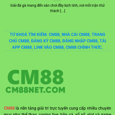
Giải đá gà mang đến sân chơi đầy kịch tính, nơi mỗi trận thử
thách [...]
TỪ KHOÁ TÌM KIẾM: CM88, NHÀ CÁI CM88, TRANG
CHỦ CM88, ĐĂNG KÝ CM88, ĐĂNG NHẬP CM88, TẢI
APP CM88, LINK VÀO CM88, CM88 CHÍNH THỨC.
CM88
là nền tảng giải trí trực tuyến cung cấp nhiều chuyên
mục như thể thao, casino live, bắn cá, xổ số, slot và game