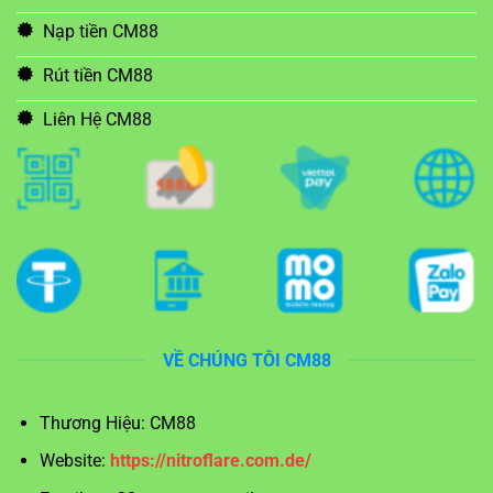
Nạp tiền CM88
Rút tiền CM88
Liên Hệ CM88
VỀ CHÚNG TÔI CM88
Thương Hiệu: CM88
Website:
https://nitroflare.com.de/