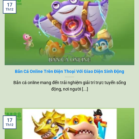
17
Th12
Bắn Cá Online Trên Điện Thoại Với Giao Diện Sinh Động
Bắn cá online mang đến trải nghiệm giải trí trực tuyến sống
động, nơi người [...]
17
Th12