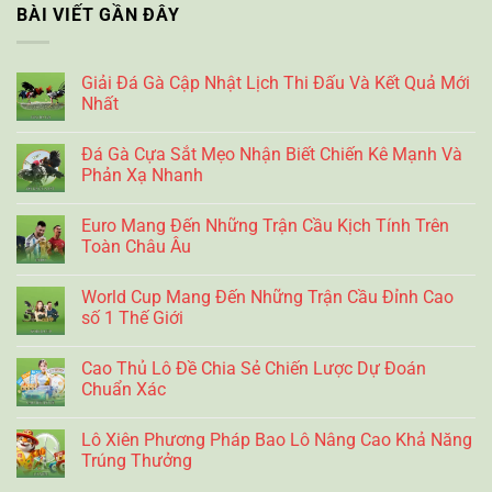
BÀI VIẾT GẦN ĐÂY
Giải Đá Gà Cập Nhật Lịch Thi Đấu Và Kết Quả Mới
Nhất
Đá Gà Cựa Sắt Mẹo Nhận Biết Chiến Kê Mạnh Và
Phản Xạ Nhanh
Euro Mang Đến Những Trận Cầu Kịch Tính Trên
Toàn Châu Âu
World Cup Mang Đến Những Trận Cầu Đỉnh Cao
số 1 Thế Giới
Cao Thủ Lô Đề Chia Sẻ Chiến Lược Dự Đoán
Chuẩn Xác
Lô Xiên Phương Pháp Bao Lô Nâng Cao Khả Năng
Trúng Thưởng