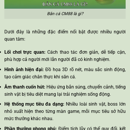
Bắn cá CM88 là gì?
Dưới đây là những đặc điểm nổi bật được nhiều người
quan tâm:
Lối chơi trực quan:
Cách thao tác đơn giản, dễ tiếp cận,
phù hợp cả người mới lẫn người đã có kinh nghiệm.
Hình ảnh hiện đại:
Đồ họa 3D rõ nét, màu sắc sinh động,
tạo cảm giác chân thực khi săn cá.
Âm thanh cuốn hút:
Hiệu ứng bắn súng, chuyển cảnh, tiếng
sinh vật bị tiêu diệt mang lại trải nghiệm sống động.
Hệ thống mục tiêu đa dạng:
Nhiều loài sinh vật, boss lớn
nhỏ xuất hiện theo từng màn game, mỗi mục tiêu sở hữu
mức thưởng khác nhau.
Phần thưởng phong phú:
Điểm tích lũy có thể quy đổi, kết