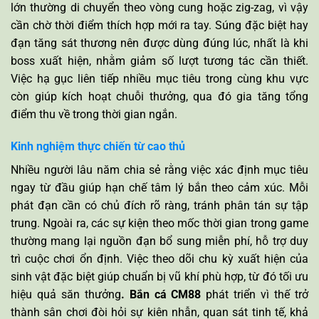
lớn thường di chuyển theo vòng cung hoặc zig-zag, vì vậy
cần chờ thời điểm thích hợp mới ra tay. Súng đặc biệt hay
đạn tăng sát thương nên được dùng đúng lúc, nhất là khi
boss xuất hiện, nhằm giảm số lượt tương tác cần thiết.
Việc hạ gục liên tiếp nhiều mục tiêu trong cùng khu vực
còn giúp kích hoạt chuỗi thưởng, qua đó gia tăng tổng
điểm thu về trong thời gian ngắn.
Kinh nghiệm thực chiến từ cao thủ
Nhiều người lâu năm chia sẻ rằng việc xác định mục tiêu
ngay từ đầu giúp hạn chế tâm lý bắn theo cảm xúc. Mỗi
phát đạn cần có chủ đích rõ ràng, tránh phân tán sự tập
trung. Ngoài ra, các sự kiện theo mốc thời gian trong game
thường mang lại nguồn đạn bổ sung miễn phí, hỗ trợ duy
trì cuộc chơi ổn định. Việc theo dõi chu kỳ xuất hiện của
sinh vật đặc biệt giúp chuẩn bị vũ khí phù hợp, từ đó tối ưu
hiệu quả săn thưởng
. Bắn cá CM88
phát triển vì thế trở
thành sân chơi đòi hỏi sự kiên nhẫn, quan sát tinh tế, khả