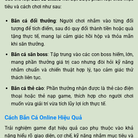
tiêu và cách chơi như sau:
Bắn cá đổi thưởng
: Người chơi nhắm vào từng đối
tượng để tích điểm, sau đó quy đổi thành tiền hoặc quà
tặng thực tế, mang lại cảm giác hồi hộp và thỏa mãn
khi săn thưởng.
Bắn cá săn boss
: Tập trung vào các con boss hiếm, lớn,
mang phần thưởng giá trị cao nhưng đòi hỏi kỹ năng
nhắm chuẩn và chiến thuật hợp lý, tạo cảm giác thử
thách liên tục.
Bắn cá thẻ cào
: Phần thưởng nhận được là thẻ cào điện
thoại hoặc thẻ nạp game, thích hợp cho người chơi
muốn vừa giải trí vừa tích lũy lợi ích thực tế.
Cách Bắn Cá Online Hiệu Quả
Trải nghiệm game đạt hiệu quả cao phụ thuộc vào khả
năng hiểu rõ giao diện, cơ chế, kỹ năng nhắm mục tiêu và