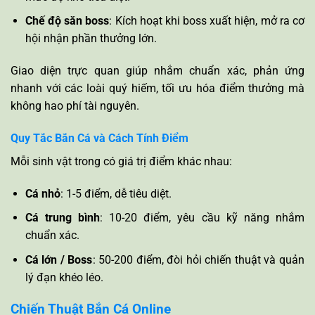
Chế độ săn boss
: Kích hoạt khi boss xuất hiện, mở ra cơ
hội nhận phần thưởng lớn.
Giao diện trực quan giúp nhắm chuẩn xác, phản ứng
nhanh với các loài quý hiếm, tối ưu hóa điểm thưởng mà
không hao phí tài nguyên.
Quy Tắc Bắn Cá và Cách Tính Điểm
Mỗi sinh vật trong có giá trị điểm khác nhau:
Cá nhỏ
: 1-5 điểm, dễ tiêu diệt.
Cá trung bình
: 10-20 điểm, yêu cầu kỹ năng nhắm
chuẩn xác.
Cá lớn / Boss
: 50-200 điểm, đòi hỏi chiến thuật và quản
lý đạn khéo léo.
Chiến Thuật Bắn Cá Online