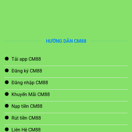
HƯỚNG DẪN CM88
Tải app CM88
Đăng ký CM88
Đăng nhập CM88
Khuyến Mãi CM88
Nạp tiền CM88
Rút tiền CM88
Liên Hệ CM88