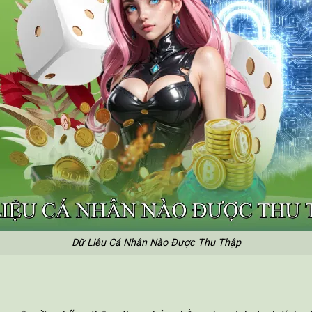
Dữ Liệu Cá Nhân Nào Được Thu Thập