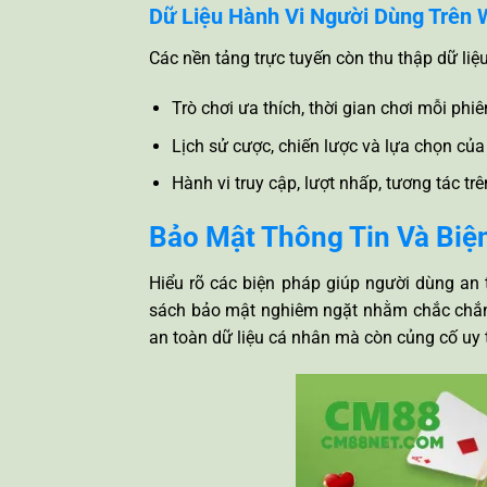
Dữ Liệu Hành Vi Người Dùng Trên 
Các nền tảng trực tuyến còn thu thập dữ liệ
Trò chơi ưa thích, thời gian chơi mỗi phiê
Lịch sử cược, chiến lược và lựa chọn của
Hành vi truy cập, lượt nhấp, tương tác trê
Bảo Mật Thông Tin Và Biệ
Hiểu rõ các biện pháp giúp người dùng an t
sách bảo mật nghiêm ngặt nhằm chắc chắn 
an toàn dữ liệu cá nhân mà còn củng cố uy t