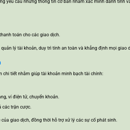
ng yêu cầu những thông tin cơ bản nhằm xác minh danh tính và 
hanh toán cho các giao dịch.
quản lý tài khoản, duy trì tính an toàn và khẳng định mọi giao
n
n chi tiết nhằm giúp tài khoản minh bạch tài chính:
g, ví điện tử, chuyển khoản.
ả các trận cược.
của giao dịch, đồng thời hỗ trợ xử lý các sự cố phát sinh.