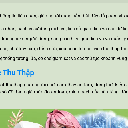
thông tin liên quan, giúp người dùng nắm bắt đầy đủ phạm vi xử 
cá nhân, hành vi sử dụng dịch vụ, lịch sử giao dịch và các dữ liệ
 trải nghiệm người dùng, nâng cao hiệu quả dịch vụ và quản lý
 họ, như truy cập, chỉnh sửa, xóa hoặc từ chối việc thu thập tr
 thống tường lửa, cơ chế giám sát và các thủ tục khoanh vùng 
c Thu Thập
ật
thu thập giúp người chơi cảm thấy an tâm, đồng thời kiểm s
cơ sở để đánh giá mức độ an toàn, minh bạch của nền tảng, đồ