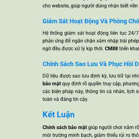
cho website, giúp người dùng nhận biết nền t
Giám Sát Hoạt Động Và Phòng Ch
Hệ thống giám sát hoạt động liên tục 24/7
phản ứng để ngăn chặn xâm nhập trái phé
ngờ đều được xử lý kịp thời.
CM88
triển kha
Chính Sách Sao Lưu Và Phục Hồi D
Dữ liệu được sao lưu định kỳ, lưu trữ tại n
bảo mật
quy định rõ quyền truy cập, phương 
các biện pháp này, thông tin cá nhân, lịch
toàn và đáng tin cậy.
Kết Luận
Chính sách bảo mật
giúp người chơi nắm rõ 
môi trường minh bạch, giảm thiểu rủi ro th