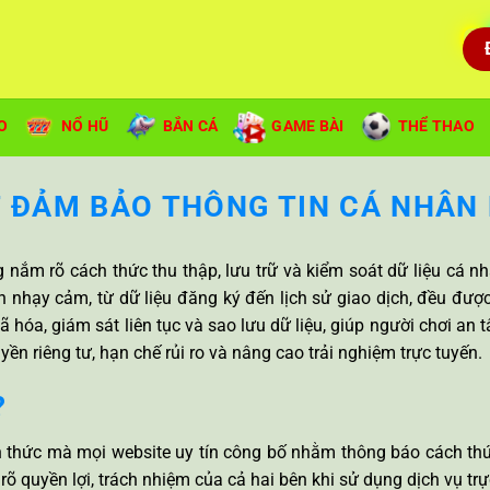
GAME BÀI
O
NỔ HŨ
BẮN CÁ
THỂ THAO
 ĐẢM BẢO THÔNG TIN CÁ NHÂN
 nắm rõ cách thức thu thập, lưu trữ và kiểm soát dữ liệu cá nh
 nhạy cảm, từ dữ liệu đăng ký đến lịch sử giao dịch, đều đượ
óa, giám sát liên tục và sao lưu dữ liệu, giúp người chơi an 
n riêng tư, hạn chế rủi ro và nâng cao trải nghiệm trực tuyến.
?
h thức mà mọi website uy tín công bố nhằm thông báo cách thức
rõ quyền lợi, trách nhiệm của cả hai bên khi sử dụng dịch vụ trự