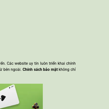
n. Các website uy tín luôn triển khai chính
từ bên ngoài.
Chính sách bảo mật
không chỉ