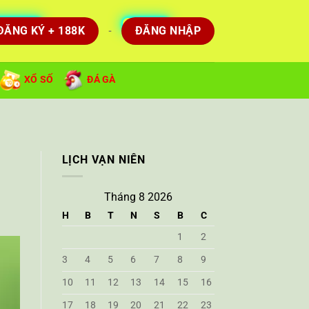
ĐĂNG KÝ + 188K
ĐĂNG NHẬP
-
XỔ SỐ
ĐÁ GÀ
LỊCH VẠN NIÊN
Tháng 8 2026
H
B
T
N
S
B
C
1
2
3
4
5
6
7
8
9
10
11
12
13
14
15
16
17
18
19
20
21
22
23