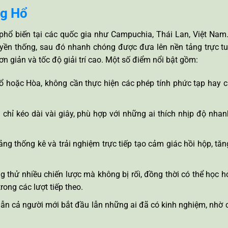
ng Hổ
phổ biến tại các quốc gia như Campuchia, Thái Lan, Việt Nam.
uyền thống, sau đó nhanh chóng được đưa lên nền tảng trực tu
ơn giản và tốc độ giải trí cao. Một số điểm nổi bật gồm:
 hoặc Hòa, không cần thực hiện các phép tính phức tạp hay c
chỉ kéo dài vài giây, phù hợp với những ai thích nhịp độ nhan
ảng thống kê và trải nghiệm trực tiếp tạo cảm giác hồi hộp, tăn
 thử nhiều chiến lược mà không bị rối, đồng thời có thể học hỏ
rong các lượt tiếp theo.
n cả người mới bắt đầu lẫn những ai đã có kinh nghiệm, nhờ 