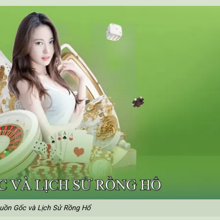
uồn Gốc và Lịch Sử Rồng Hổ