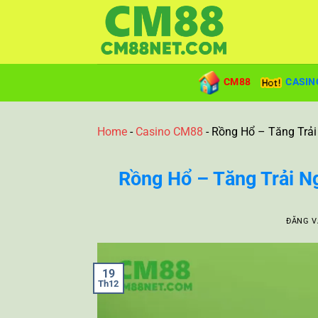
Bỏ
qua
nội
dung
CM88
CASIN
Home
-
Casino CM88
-
Rồng Hổ – Tăng Trải
Rồng Hổ – Tăng Trải N
ĐĂNG 
19
Th12