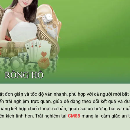
ật đơn giản và tốc độ ván nhanh, phù hợp với cả người mới bắt
ến trải nghiệm trực quan, giúp dễ dàng theo dõi kết quả và đư
 năng kết hợp chiến thuật cơ bản, quan sát xu hướng bài và quả
n kịch tính hơn. Trải nghiệm tại
CM88
mang lại cảm giác an t