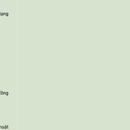
dạng
Rồng
huật