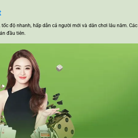
t
ản, tốc độ nhanh, hấp dẫn cả người mới và dân chơi lâu năm. Các
án đầu tiên.