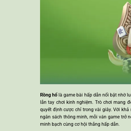
Rồng hổ
là game bài hấp dẫn nổi bật nhờ lu
lẫn tay chơi kinh nghiệm. Trò chơi mang đ
quyết định cược chỉ trong vài giây. Với khả
ngân sách thông minh, mỗi ván game trở nê
minh bạch cùng cơ hội thắng hấp dẫn.